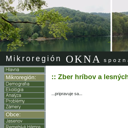
OKNA
Mikroregión
- spozn
:: Zber hríbov a lesnýc
Mikroregión:
...pripravuje sa...
Obce: